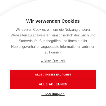
Udo S.
Wir verwenden Cookies
Ich war mit der Beratung, dem Einsatz und dem
Wir setzen Cookies ein, um die Nutzung unserer
Engagement von Herrn Rühl und seinem Team sehr
Webseiten zu analysieren, einschließlich des Such und
zufrieden und kann den Immobilien-Service Harald
Surfverlaufs, Suchbegriffen und Ihnen auf Ihr
Weber weiterempfehlen.
Nutzungsverhalten angepasste Informationen anbieten
zu können.
Erfahren Sie mehr
Ute B.
ALLE COOKIES ERLAUBEN
Ich habe mich von Beginn an sehr kompetent
ALLE ABLEHNEN
beraten und betreut gefühlt. Darüber hinaus war es
Einstellungen
eine sehr angenehme Zusammenarbeit. Es war
bereits das 2. Objekt, das Harald Weber Immobilien