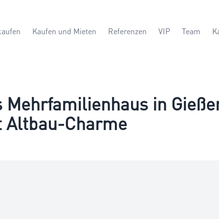
kaufen
Kaufen und Mieten
Referenzen
VIP
Team
K
s Mehrfamilienhaus in Gieße
it Altbau-Charme