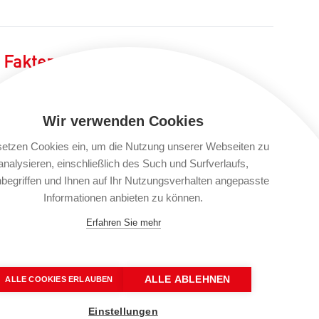
Fakten
Objektnummer:
10456
Objekttyp:
Sonstige
Wir verwenden Cookies
Wohnfläche:
261,81 m²
setzen Cookies ein, um die Nutzung unserer Webseiten zu
analysieren, einschließlich des Such und Surfverlaufs,
Grundstücksfläche:
281 m²
begriffen und Ihnen auf Ihr Nutzungsverhalten angepasste
Zimmer:
10
Informationen anbieten zu können.
Baujahr:
2002
Erfahren Sie mehr
Zustand:
Gepflegt
Energieeffizienz
ALLE ABLEHNEN
ALLE COOKIES ERLAUBEN
Einstellungen
Endenergiebedarf:
130.00 kWh/(m²*a)