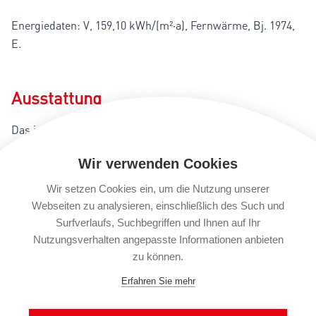
Energiedaten: V, 159,10 kWh/(m²·a), Fernwärme, Bj. 1974,
E.
Ausstattung
Das im Jahr 1974 in Massivbauweise errichtete
Mehrfamilienhaus wird mit Fernwärme beheizt und ist mit
Wir verwenden Cookies
isolierverglasten Fenstern ausgestattet. Der Balkon hat
eine Fläche von ca.16,96 m². Die Wohnung verfügt über eine
Wir setzen Cookies ein, um die Nutzung unserer
Einbauküche sowie einen großzügigen Wohn- und
Webseiten zu analysieren, einschließlich des Such und
Essbereich und einem Schlafzimmern. Zu dem
Surfverlaufs, Suchbegriffen und Ihnen auf Ihr
Badezimmer mit einer Badewanne gehört ein weiteres
Nutzungsverhalten angepasste Informationen anbieten
zu können.
Gäste-WC zur Ausstattung. Der große Parkplatz steht den
Bewohnern zur gemeinschaftlichen Nutzung zur
Erfahren Sie mehr
Verfügung. Die Anlage befindet sich in einem gepflegten
Zustand.