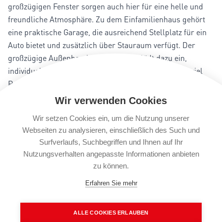
großzügigen Fenster sorgen auch hier für eine helle und
freundliche Atmosphäre. Zu dem Einfamilienhaus gehört
eine praktische Garage, die ausreichend Stellplatz für ein
Auto bietet und zusätzlich über Stauraum verfügt. Der
großzügige Außenbereich des Hauses lädt dazu ein,
individuelle Gartenideen zu verwirklichen und bietet viel
Potenzial für eine gemütliche Terrasse oder einen
Spielbereich für Kinder. Es erfordert eine umfassende
Wir verwenden Cookies
Renovierung, birgt aber großes Potenzial für eine liebevolle
Wir setzen Cookies ein, um die Nutzung unserer
Neugestaltung in attraktiver Lage. Lassen Sie Ihrer
Webseiten zu analysieren, einschließlich des Such und
Kreativität freien Lauf und gestalten Sie Ihr persönliches
Surfverlaufs, Suchbegriffen und Ihnen auf Ihr
Traumhaus in dieser malerischen Umgebung.
Nutzungsverhalten angepasste Informationen anbieten
Energiedaten: B, 348,5 kWh/(m²·a), Öl, Bj. 1967, H.
zu können.
Erfahren Sie mehr
Ausstattung
ALLE COOKIES ERLAUBEN
Das hier angebotene Einfamilienhaus wurde im Jahr 1967