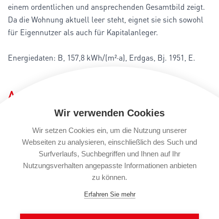
einem ordentlichen und ansprechenden Gesamtbild zeigt.
Da die Wohnung aktuell leer steht, eignet sie sich sowohl
für Eigennutzer als auch für Kapitalanleger.
Energiedaten: B, 157,8 kWh/(m²·a), Erdgas, Bj. 1951, E.
Ausstattung
Wir verwenden Cookies
Das Gebäude wurde im Jahr 1951 in Massivbauweise
errichtet. Die Eigentumswohnung präsentiert sich in einem
Wir setzen Cookies ein, um die Nutzung unserer
gepflegten Zustand, ist jedoch modernisierungsbedürftig.
Webseiten zu analysieren, einschließlich des Such und
Surfverlaufs, Suchbegriffen und Ihnen auf Ihr
Die Bodenbeläge bestehen aus Parkett im Wohnbereich
Nutzungsverhalten angepasste Informationen anbieten
sowie PVC in den weiteren Räumen. Die Fenster in Bad,
zu können.
Küche und Esszimmer stammen aus 2022, während zwei
weitere Fenster auf der Wetterseite bereits 2008
Erfahren Sie mehr
ausgetauscht wurden. Darüber hinaus wurden die
Rollläden teilweise im Jahr 2021 auf elektrische